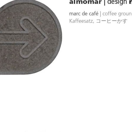
|
design
almomar
marc de café
| coffee groun
Kaffeesatz, コーヒーかす