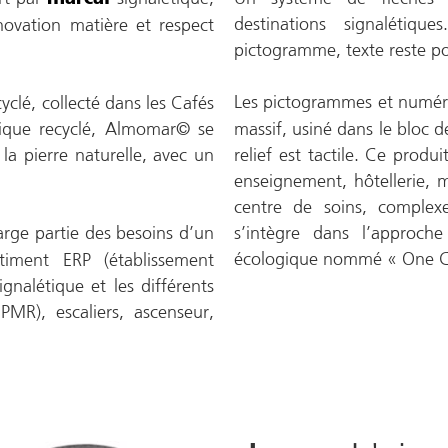
destinations signalétiqu
ovation matière et respect
pictogramme, texte reste po
Les pictogrammes et numé
clé, collecté dans les Cafés
anique recyclé, Almomar© se
massif, usiné dans le bloc de
la pierre naturelle, avec un
relief est tactile. Ce prod
enseignement, hôtellerie, m
centre de soins, comple
rge partie des besoins d’un
s’intègre dans l’approch
écologique nommé « One Ci
timent ERP (établissement
gnalétique et les différents
MR), escaliers, ascenseur,