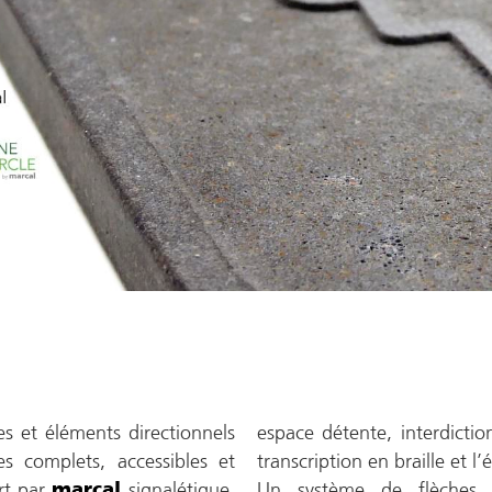
et éléments directionnels
espace détente, interdiction
s complets, accessibles et
transcription en braille et l’
rt par
signalétique,
Un système de flèches fa
marcal