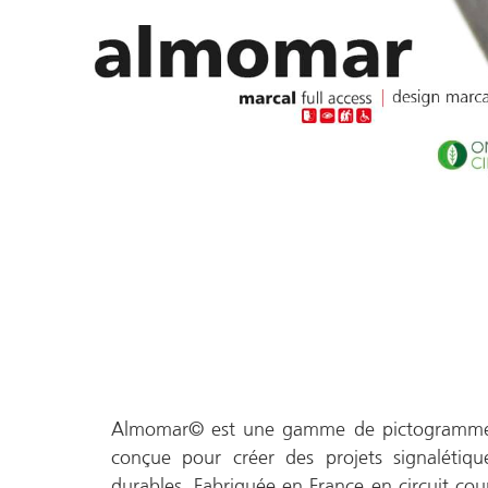
Almomar© est une gamme de pictogrammes 
conçue pour créer des projets signalétique
durables. Fabriquée en France en circuit cou