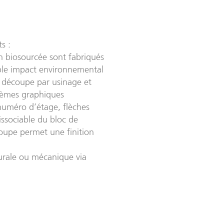
s :
n biosourcée sont fabriqués
ible impact environnemental
La découpe par usinage et
thèmes graphiques
 numéro d’étage, flèches
dissociable du bloc de
oupe permet une finition
turale ou mécanique via