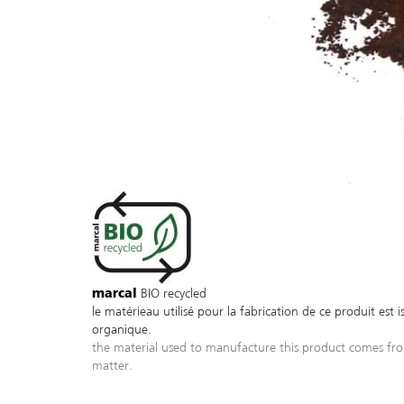
BIO recycled
marcal
le matérieau utilisé pour la fabrication de ce produit est 
organique.
the material used to manufacture this product comes fro
matter.