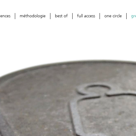
rences
méthodologie
best of
full access
one circle
gr